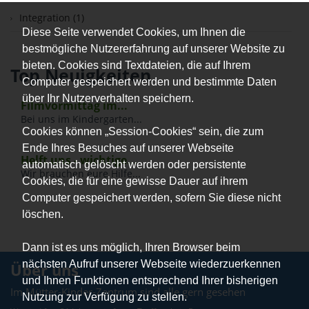
Integration (1)
Diese Seite verwendet Cookies, um Ihnen die
bestmögliche Nutzererfahrung auf unserer Website zu
bieten. Cookies sind Textdateien, die auf Ihrem
Top Neuigkeiten
Computer gespeichert werden und bestimmte Daten
über Ihr Nutzerverhalten speichern.
Filmvormittag im...
Bei uns im Kindergarten...
Cookies können „Session-Cookies“ sein, die zum
Ende Ihres Besuches auf unserer Webseite
Helft uns - wichtige...
automatisch gelöscht werden oder persistente
Wir brauchen eure Hilfe...
Cookies, die für eine gewisse Dauer auf ihrem
Computer gespeichert werden, sofern Sie diese nicht
löschen.
Dann ist es uns möglich, Ihren Browser beim
nächsten Aufruf unserer Webseite wiederzuerkennen
Über uns
und Ihnen Funktionen entsprechend Ihrer bisherigen
Im Mütter-Kinder-Zentrum sind alle gern gesehen
Nutzung zur Verfügung zu stellen.