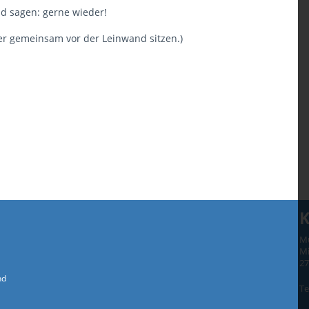
d sagen: gerne wieder!
der gemeinsam vor der Leinwand sitzen.)
K
Mü
Mi
2
nd
Te