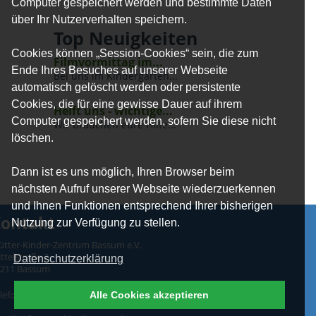
Computer gespeichert werden und bestimmte Daten
über Ihr Nutzerverhalten speichern.
Top Neuigkeiten
Cookies können „Session-Cookies“ sein, die zum
Filmvormittag im...
Ende Ihres Besuches auf unserer Webseite
Bei uns im Kindergarten...
automatisch gelöscht werden oder persistente
Cookies, die für eine gewisse Dauer auf ihrem
Helft uns - wichtige...
Computer gespeichert werden, sofern Sie diese nicht
Wir brauchen eure Hilfe...
löschen.
Dann ist es uns möglich, Ihren Browser beim
nächsten Aufruf unserer Webseite wiederzuerkennen
und Ihnen Funktionen entsprechend Ihrer bisherigen
ontakt
Nutzung zur Verfügung zu stellen.
tter-Kinder-Zentrum Bassum e.V.
ttelstraße 2
Datenschutzerklärung
7211 Bassum
Alle Cookies akzeptieren
lefon: 04241-4842 Mo-Fr von 9 bis 14 Uhr