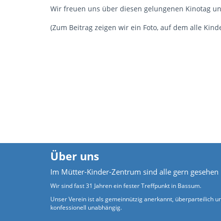
Wir freuen uns über diesen gelungenen Kinotag un
(Zum Beitrag zeigen wir ein Foto, auf dem alle Kin
Über uns
Im Mütter-Kinder-Zentrum sind alle gern gesehen
Wir sind fast 31 Jahren ein fester Treffpunkt in Bassum.
Unser Verein ist als gemeinnützig anerkannt, überparteilich u
konfessionell unabhängig.