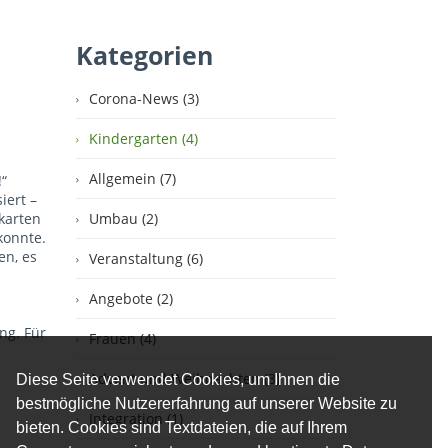
Kategorien
Corona-News (3)
Kindergarten (4)
Allgemein (7)
“
iert –
karten
Umbau (2)
konnte.
en, es
Veranstaltung (6)
Angebote (2)
ng. Für
Frauen (4)
Advent und Weihnachten (3)
Diese Seite verwendet Cookies, um Ihnen die
bestmögliche Nutzererfahrung auf unserer Website zu
Integration (1)
bieten. Cookies sind Textdateien, die auf Ihrem