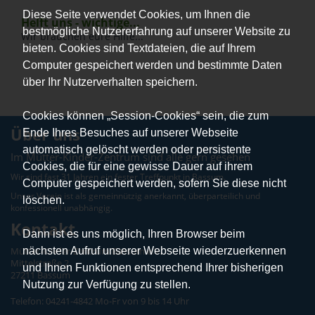
Diese Seite verwendet Cookies, um Ihnen die
Helft uns - wichtige...
bestmögliche Nutzererfahrung auf unserer Website zu
Wir brauchen eure Hilfe...
bieten. Cookies sind Textdateien, die auf Ihrem
Computer gespeichert werden und bestimmte Daten
über Ihr Nutzerverhalten speichern.
Cookies können „Session-Cookies“ sein, die zum
Über uns
Ende Ihres Besuches auf unserer Webseite
automatisch gelöscht werden oder persistente
Im Mütter-Kinder-Zentrum sind alle gern gesehen
Cookies, die für eine gewisse Dauer auf ihrem
Wir sind fast 31 Jahren ein fester Treffpunkt in Bassum.
Computer gespeichert werden, sofern Sie diese nicht
Unser Verein ist als gemeinnützig anerkannt, überparteilich und
löschen.
konfessionell unabhängig.
Kontakt
Dann ist es uns möglich, Ihren Browser beim
nächsten Aufruf unserer Webseite wiederzuerkennen
Mütter-Kinder-Zentrum Bassum e.V.
Mittelstraße 2
und Ihnen Funktionen entsprechend Ihrer bisherigen
27211 Bassum
Nutzung zur Verfügung zu stellen.
Telefon: 04241-4842 Mo-Fr von 9 bis 14 Uhr