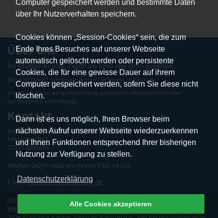
Computer gespeichert werden und bestimmte Daten
über Ihr Nutzerverhalten speichern.
Cookies können „Session-Cookies“ sein, die zum
Über uns
Ende Ihres Besuches auf unserer Webseite
automatisch gelöscht werden oder persistente
Im Mütter-Kinder-Zentrum sind alle gern gesehen
Cookies, die für eine gewisse Dauer auf ihrem
Wir sind fast 31 Jahren ein fester Treffpunkt in Bassum.
Computer gespeichert werden, sofern Sie diese nicht
Unser Verein ist als gemeinnützig anerkannt, überparteilich und
löschen.
konfessionell unabhängig.
Kontakt
Dann ist es uns möglich, Ihren Browser beim
nächsten Aufruf unserer Webseite wiederzuerkennen
Mütter-Kinder-Zentrum Bassum e.V.
Mittelstraße 2
und Ihnen Funktionen entsprechend Ihrer bisherigen
27211 Bassum
Nutzung zur Verfügung zu stellen.
Telefon: 04241-4842 Mo-Fr von 9 bis 14 Uhr
Datenschutzerklärung
E-Mail:
info@muekize-bassum.de
Impressum
|
Datenschutz
|
Erklärung zur Barrierefreiheit
|
Alle Cookies akzeptieren
Vereinssatzung
|
Vertrag widerrufen
2026 © Mütter-Kinder-Zentrum Bassum e.V.. Alle Rechte vorbehalten.