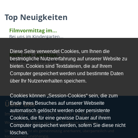
Top Neuigkeiten
Filmvormittag im...
Bei uns im Kindergarten...
Diese Seite verwendet Cookies, um Ihnen die
Helft uns - wichtige...
bestmögliche Nutzererfahrung auf unserer Website zu
Wir brauchen eure Hilfe...
bieten. Cookies sind Textdateien, die auf Ihrem
Computer gespeichert werden und bestimmte Daten
über Ihr Nutzerverhalten speichern.
Cookies können „Session-Cookies“ sein, die zum
Über uns
Ende Ihres Besuches auf unserer Webseite
automatisch gelöscht werden oder persistente
Im Mütter-Kinder-Zentrum sind alle gern gesehen
Cookies, die für eine gewisse Dauer auf ihrem
Wir sind fast 31 Jahren ein fester Treffpunkt in Bassum.
Computer gespeichert werden, sofern Sie diese nicht
Unser Verein ist als gemeinnützig anerkannt, überparteilich und
löschen.
konfessionell unabhängig.