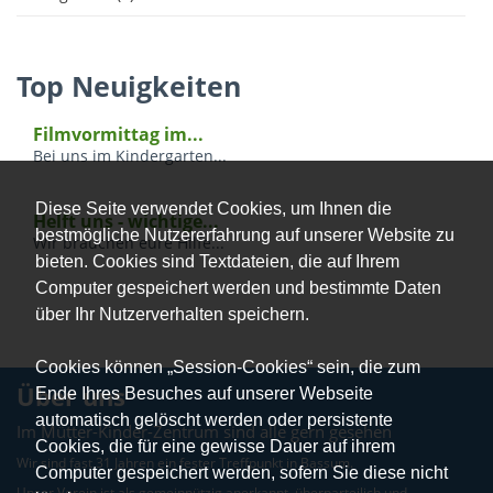
Top Neuigkeiten
Filmvormittag im...
Bei uns im Kindergarten...
Diese Seite verwendet Cookies, um Ihnen die
Helft uns - wichtige...
bestmögliche Nutzererfahrung auf unserer Website zu
Wir brauchen eure Hilfe...
bieten. Cookies sind Textdateien, die auf Ihrem
Computer gespeichert werden und bestimmte Daten
über Ihr Nutzerverhalten speichern.
Cookies können „Session-Cookies“ sein, die zum
Über uns
Ende Ihres Besuches auf unserer Webseite
automatisch gelöscht werden oder persistente
Im Mütter-Kinder-Zentrum sind alle gern gesehen
Cookies, die für eine gewisse Dauer auf ihrem
Wir sind fast 31 Jahren ein fester Treffpunkt in Bassum.
Computer gespeichert werden, sofern Sie diese nicht
Unser Verein ist als gemeinnützig anerkannt, überparteilich und